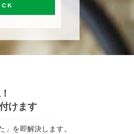
ICK
上！
駆付けます
た」を即解決します。