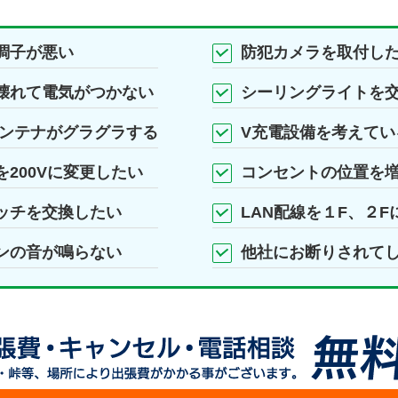
調子が悪い
防犯カメラを取付し
壊れて電気がつかない
シーリングライトを
アンテナがグラグラする
V充電設備を考えてい
200Vに変更したい
コンセントの位置を
ッチを交換したい
LAN配線を１F、２F
ンの音が鳴らない
他社にお断りされて