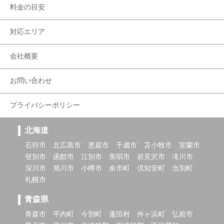
料金の目安
対応エリア
会社概要
お問い合わせ
プライバシーポリシー
北海道
石狩市
北広島市
恵庭市
千歳市
苫小牧市
室蘭市
登別市
函館市
江別市
美唄市
岩見沢市
滝川市
深川市
旭川市
小樽市
余市町
倶知安町
当別町
札幌市
青森県
青森市
平内町
今別町
蓬田村
外ヶ浜町
弘前市