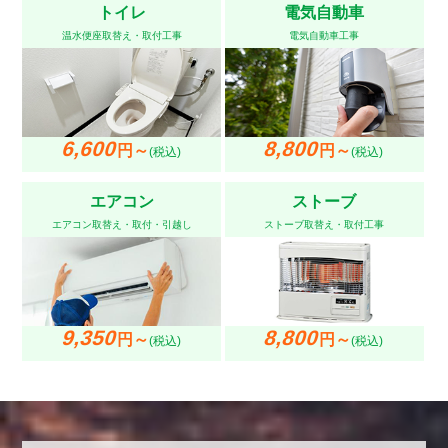
トイレ
電気自動車
温水便座取替え・取付工事
電気自動車工事
6,600
8,800
円～
円～
(税込)
(税込)
エアコン
ストーブ
エアコン取替え・取付・引越し
ストーブ取替え・取付工事
9,350
8,800
円～
円～
(税込)
(税込)