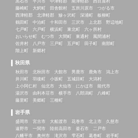
黒石市
平川市
中津軽郡
南津軽郡
西目屋村
藤崎町
大鰐町
田舎館村
五所川原市
つがる市
西津軽郡
北津軽郡
鰺ヶ沢町
深浦町
板柳町
鶴田町
中泊町
十和田市
三沢市
上北郡
野辺地町
七戸町
六戸町
横浜町
東北町
六ヶ所村
おいらせ町
むつ市
大間町
東通村
風間浦村
佐井村
八戸市
三戸町
五戸町
田子町
南部町
階上町
新郷村
秋田県
秋田市
北秋田市
大館市
男鹿市
鹿角市
潟上市
井川町
羽後町
小坂町
五城目町
大潟村
上小阿仁村
仙北市
大仙市
にかほ市
能代市
湯沢市
由利本荘市
横手市
八郎潟町
八峰町
藤里町
美郷町
三種町
岩手県
盛岡市
宮古市
大船渡市
花巻市
北上市
久慈市
遠野市
一関市
陸前高田市
釜石市
二戸市
八幡平市
奥州市
滝沢市
雫石町
葛巻町
岩手町