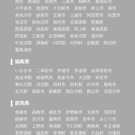
西区
西蒲区
長岡市
三条市
柏崎市
新発田市
小千谷市
加茂市
十日町市
見附市
村上市
燕市
糸魚川市
妙高市
五泉市
上越市
阿賀野市
佐渡市
魚沼市
南魚沼市
胎内市
北蒲原郡
聖籠町
西蒲原郡
弥彦村
南蒲原郡
田上町
東蒲原郡
阿賀町
三島郡
出雲崎町
南魚沼郡
湯沢町
中魚沼郡
津南町
刈羽郡
刈羽村
岩船郡
関川村
粟島浦村
福島県
いわき市
二本松市
伊達市
伊達郡
会津若松市
南会津郡
南相馬市
喜多方市
大沼郡
本宮市
東白川郡
河沼郡
田村市
田村郡
白河市
相馬市
石川郡
福島市
耶麻郡
西白河郡
郡山市
須賀川市
群馬県
前橋市
高崎市
桐生市
伊勢崎市
太田市
沼田市
館林市
渋川市
藤岡市
富岡市
安中市
みどり市
吉岡町
上野村
神流町
下仁田町
南牧村
中之条町
長野原町
嬬恋村
草津町
東吾妻町
片品村
川場村