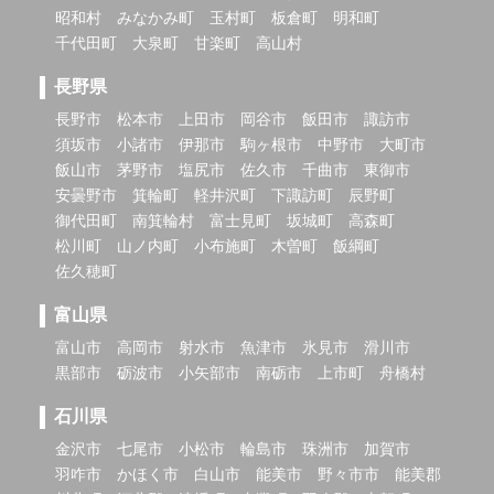
昭和村
みなかみ町
玉村町
板倉町
明和町
千代田町
大泉町
甘楽町
高山村
長野県
長野市
松本市
上田市
岡谷市
飯田市
諏訪市
須坂市
小諸市
伊那市
駒ヶ根市
中野市
大町市
飯山市
茅野市
塩尻市
佐久市
千曲市
東御市
安曇野市
箕輪町
軽井沢町
下諏訪町
辰野町
御代田町
南箕輪村
富士見町
坂城町
高森町
松川町
山ノ内町
小布施町
木曽町
飯綱町
佐久穂町
富山県
富山市
高岡市
射水市
魚津市
氷見市
滑川市
黒部市
砺波市
小矢部市
南砺市
上市町
舟橋村
石川県
金沢市
七尾市
小松市
輪島市
珠洲市
加賀市
羽咋市
かほく市
白山市
能美市
野々市市
能美郡