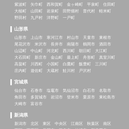
紫波町
矢巾町
西和賀町
金ヶ崎町
平泉町
住田町
大槌町
山田町
岩泉町
田野畑村
普代村
軽米町
野田村
九戸村
洋野町
一戸町
山形県
山形市
上山市
寒河江市
村山市
天童市
東根市
尾花沢市
米沢市
長井市
南陽市
鶴岡市
酒田市
山辺町
中山町
河北町
西川町
朝日町
大江町
大石田町
新庄市
金山町
最上町
舟形町
真室川町
高畠町
川西町
小国町
白鷹町
飯豊町
三川町
庄内町
遊佐町
大蔵村
鮭川村
戸沢村
宮城県
仙台市
石巻市
塩竈市
気仙沼市
白石市
名取市
角田市
多賀城市
岩沼市
登米市
栗原市
東松島市
大崎市
富谷市
新潟県
新潟市
北区
東区
中央区
江南区
秋葉区
南区