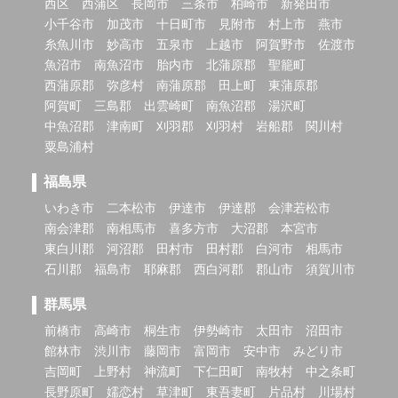
西区
西蒲区
長岡市
三条市
柏崎市
新発田市
小千谷市
加茂市
十日町市
見附市
村上市
燕市
糸魚川市
妙高市
五泉市
上越市
阿賀野市
佐渡市
魚沼市
南魚沼市
胎内市
北蒲原郡
聖籠町
西蒲原郡
弥彦村
南蒲原郡
田上町
東蒲原郡
阿賀町
三島郡
出雲崎町
南魚沼郡
湯沢町
中魚沼郡
津南町
刈羽郡
刈羽村
岩船郡
関川村
粟島浦村
福島県
いわき市
二本松市
伊達市
伊達郡
会津若松市
南会津郡
南相馬市
喜多方市
大沼郡
本宮市
東白川郡
河沼郡
田村市
田村郡
白河市
相馬市
石川郡
福島市
耶麻郡
西白河郡
郡山市
須賀川市
群馬県
前橋市
高崎市
桐生市
伊勢崎市
太田市
沼田市
館林市
渋川市
藤岡市
富岡市
安中市
みどり市
吉岡町
上野村
神流町
下仁田町
南牧村
中之条町
長野原町
嬬恋村
草津町
東吾妻町
片品村
川場村