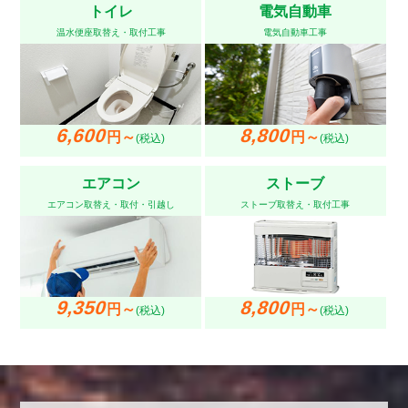
トイレ
電気自動車
温水便座取替え・取付工事
電気自動車工事
6,600
8,800
円～
円～
(税込)
(税込)
エアコン
ストーブ
エアコン取替え・取付・引越し
ストーブ取替え・取付工事
9,350
8,800
円～
円～
(税込)
(税込)