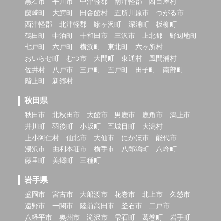
黒石市
平川市
中津軽郡
南津軽郡
西目屋村
藤崎町
大鰐町
田舎館村
五所川原市
つがる市
西津軽郡
北津軽郡
鰺ヶ沢町
深浦町
板柳町
鶴田町
中泊町
十和田市
三沢市
上北郡
野辺地町
七戸町
六戸町
横浜町
東北町
六ヶ所村
おいらせ町
むつ市
大間町
東通村
風間浦村
佐井村
八戸市
三戸町
五戸町
田子町
南部町
階上町
新郷村
秋田県
秋田市
北秋田市
大館市
男鹿市
鹿角市
潟上市
井川町
羽後町
小坂町
五城目町
大潟村
上小阿仁村
仙北市
大仙市
にかほ市
能代市
湯沢市
由利本荘市
横手市
八郎潟町
八峰町
藤里町
美郷町
三種町
岩手県
盛岡市
宮古市
大船渡市
花巻市
北上市
久慈市
遠野市
一関市
陸前高田市
釜石市
二戸市
八幡平市
奥州市
滝沢市
雫石町
葛巻町
岩手町