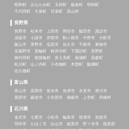
昭和村
みなかみ町
玉村町
板倉町
明和町
千代田町
大泉町
甘楽町
高山村
長野県
長野市
松本市
上田市
岡谷市
飯田市
諏訪市
須坂市
小諸市
伊那市
駒ヶ根市
中野市
大町市
飯山市
茅野市
塩尻市
佐久市
千曲市
東御市
安曇野市
箕輪町
軽井沢町
下諏訪町
辰野町
御代田町
南箕輪村
富士見町
坂城町
高森町
松川町
山ノ内町
小布施町
木曽町
飯綱町
佐久穂町
富山県
富山市
高岡市
射水市
魚津市
氷見市
滑川市
黒部市
砺波市
小矢部市
南砺市
上市町
舟橋村
石川県
金沢市
七尾市
小松市
輪島市
珠洲市
加賀市
羽咋市
かほく市
白山市
能美市
野々市市
能美郡