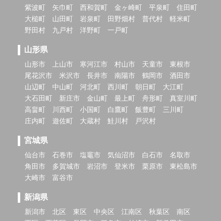
紫波町
矢巾町
西和賀町
金ヶ崎町
平泉町
住田町
大槌町
山田町
岩泉町
田野畑村
普代村
軽米町
野田村
九戸村
洋野町
一戸町
山形県
山形市
上山市
寒河江市
村山市
天童市
東根市
尾花沢市
米沢市
長井市
南陽市
鶴岡市
酒田市
山辺町
中山町
河北町
西川町
朝日町
大江町
大石田町
新庄市
金山町
最上町
舟形町
真室川町
高畠町
川西町
小国町
白鷹町
飯豊町
三川町
庄内町
遊佐町
大蔵村
鮭川村
戸沢村
宮城県
仙台市
石巻市
塩竈市
気仙沼市
白石市
名取市
角田市
多賀城市
岩沼市
登米市
栗原市
東松島市
大崎市
富谷市
新潟県
新潟市
北区
東区
中央区
江南区
秋葉区
南区