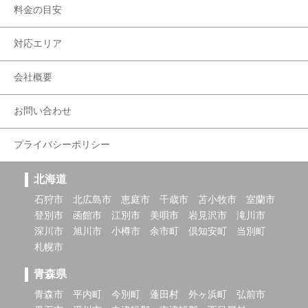
料金の目安
対応エリア
会社概要
お問い合わせ
プライバシーポリシー
北海道
石狩市
北広島市
恵庭市
千歳市
苫小牧市
室蘭市
登別市
函館市
江別市
美唄市
岩見沢市
滝川市
深川市
旭川市
小樽市
余市町
倶知安町
当別町
札幌市
青森県
青森市
平内町
今別町
蓬田村
外ヶ浜町
弘前市