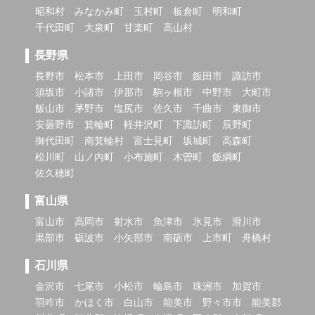
昭和村
みなかみ町
玉村町
板倉町
明和町
千代田町
大泉町
甘楽町
高山村
長野県
長野市
松本市
上田市
岡谷市
飯田市
諏訪市
須坂市
小諸市
伊那市
駒ヶ根市
中野市
大町市
飯山市
茅野市
塩尻市
佐久市
千曲市
東御市
安曇野市
箕輪町
軽井沢町
下諏訪町
辰野町
御代田町
南箕輪村
富士見町
坂城町
高森町
松川町
山ノ内町
小布施町
木曽町
飯綱町
佐久穂町
富山県
富山市
高岡市
射水市
魚津市
氷見市
滑川市
黒部市
砺波市
小矢部市
南砺市
上市町
舟橋村
石川県
金沢市
七尾市
小松市
輪島市
珠洲市
加賀市
羽咋市
かほく市
白山市
能美市
野々市市
能美郡