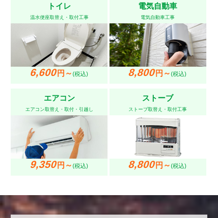
トイレ
電気自動車
温水便座取替え・取付工事
電気自動車工事
6,600
8,800
円～
円～
(税込)
(税込)
エアコン
ストーブ
エアコン取替え・取付・引越し
ストーブ取替え・取付工事
9,350
8,800
円～
円～
(税込)
(税込)