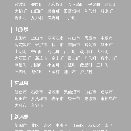
紫波町
矢巾町
西和賀町
金ヶ崎町
平泉町
住田町
大槌町
山田町
岩泉町
田野畑村
普代村
軽米町
野田村
九戸村
洋野町
一戸町
山形県
山形市
上山市
寒河江市
村山市
天童市
東根市
尾花沢市
米沢市
長井市
南陽市
鶴岡市
酒田市
山辺町
中山町
河北町
西川町
朝日町
大江町
大石田町
新庄市
金山町
最上町
舟形町
真室川町
高畠町
川西町
小国町
白鷹町
飯豊町
三川町
庄内町
遊佐町
大蔵村
鮭川村
戸沢村
宮城県
仙台市
石巻市
塩竈市
気仙沼市
白石市
名取市
角田市
多賀城市
岩沼市
登米市
栗原市
東松島市
大崎市
富谷市
新潟県
新潟市
北区
東区
中央区
江南区
秋葉区
南区