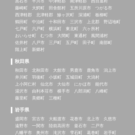
黒石市
平川市
中津軽郡
南津軽郡
西目屋村
藤崎町
大鰐町
田舎館村
五所川原市
つがる市
西津軽郡
北津軽郡
鰺ヶ沢町
深浦町
板柳町
鶴田町
中泊町
十和田市
三沢市
上北郡
野辺地町
七戸町
六戸町
横浜町
東北町
六ヶ所村
おいらせ町
むつ市
大間町
東通村
風間浦村
佐井村
八戸市
三戸町
五戸町
田子町
南部町
階上町
新郷村
秋田県
秋田市
北秋田市
大館市
男鹿市
鹿角市
潟上市
井川町
羽後町
小坂町
五城目町
大潟村
上小阿仁村
仙北市
大仙市
にかほ市
能代市
湯沢市
由利本荘市
横手市
八郎潟町
八峰町
藤里町
美郷町
三種町
岩手県
盛岡市
宮古市
大船渡市
花巻市
北上市
久慈市
遠野市
一関市
陸前高田市
釜石市
二戸市
八幡平市
奥州市
滝沢市
雫石町
葛巻町
岩手町