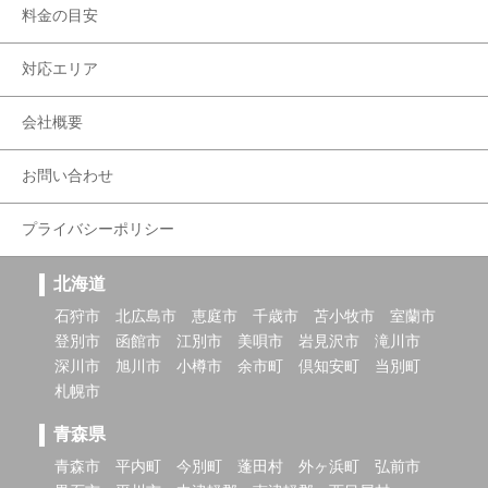
料金の目安
対応エリア
会社概要
お問い合わせ
プライバシーポリシー
北海道
石狩市
北広島市
恵庭市
千歳市
苫小牧市
室蘭市
登別市
函館市
江別市
美唄市
岩見沢市
滝川市
深川市
旭川市
小樽市
余市町
倶知安町
当別町
札幌市
青森県
青森市
平内町
今別町
蓬田村
外ヶ浜町
弘前市