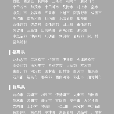
西区
西蒲区
長岡市
三条市
柏崎市
新発田市
小千谷市
加茂市
十日町市
見附市
村上市
燕市
糸魚川市
妙高市
五泉市
上越市
阿賀野市
佐渡市
魚沼市
南魚沼市
胎内市
北蒲原郡
聖籠町
西蒲原郡
弥彦村
南蒲原郡
田上町
東蒲原郡
阿賀町
三島郡
出雲崎町
南魚沼郡
湯沢町
中魚沼郡
津南町
刈羽郡
刈羽村
岩船郡
関川村
粟島浦村
福島県
いわき市
二本松市
伊達市
伊達郡
会津若松市
南会津郡
南相馬市
喜多方市
大沼郡
本宮市
東白川郡
河沼郡
田村市
田村郡
白河市
相馬市
石川郡
福島市
耶麻郡
西白河郡
郡山市
須賀川市
群馬県
前橋市
高崎市
桐生市
伊勢崎市
太田市
沼田市
館林市
渋川市
藤岡市
富岡市
安中市
みどり市
吉岡町
上野村
神流町
下仁田町
南牧村
中之条町
長野原町
嬬恋村
草津町
東吾妻町
片品村
川場村