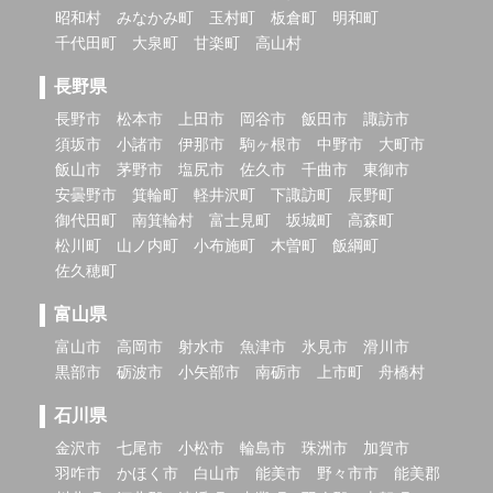
昭和村
みなかみ町
玉村町
板倉町
明和町
千代田町
大泉町
甘楽町
高山村
長野県
長野市
松本市
上田市
岡谷市
飯田市
諏訪市
須坂市
小諸市
伊那市
駒ヶ根市
中野市
大町市
飯山市
茅野市
塩尻市
佐久市
千曲市
東御市
安曇野市
箕輪町
軽井沢町
下諏訪町
辰野町
御代田町
南箕輪村
富士見町
坂城町
高森町
松川町
山ノ内町
小布施町
木曽町
飯綱町
佐久穂町
富山県
富山市
高岡市
射水市
魚津市
氷見市
滑川市
黒部市
砺波市
小矢部市
南砺市
上市町
舟橋村
石川県
金沢市
七尾市
小松市
輪島市
珠洲市
加賀市
羽咋市
かほく市
白山市
能美市
野々市市
能美郡