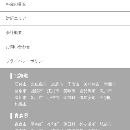
料金の目安
対応エリア
会社概要
お問い合わせ
プライバシーポリシー
北海道
石狩市
北広島市
恵庭市
千歳市
苫小牧市
室蘭市
登別市
函館市
江別市
美唄市
岩見沢市
滝川市
深川市
旭川市
小樽市
余市町
倶知安町
当別町
札幌市
青森県
青森市
平内町
今別町
蓬田村
外ヶ浜町
弘前市