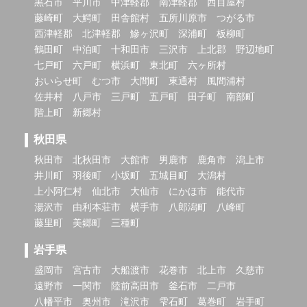
黒石市
平川市
中津軽郡
南津軽郡
西目屋村
藤崎町
大鰐町
田舎館村
五所川原市
つがる市
西津軽郡
北津軽郡
鰺ヶ沢町
深浦町
板柳町
鶴田町
中泊町
十和田市
三沢市
上北郡
野辺地町
七戸町
六戸町
横浜町
東北町
六ヶ所村
おいらせ町
むつ市
大間町
東通村
風間浦村
佐井村
八戸市
三戸町
五戸町
田子町
南部町
階上町
新郷村
秋田県
秋田市
北秋田市
大館市
男鹿市
鹿角市
潟上市
井川町
羽後町
小坂町
五城目町
大潟村
上小阿仁村
仙北市
大仙市
にかほ市
能代市
湯沢市
由利本荘市
横手市
八郎潟町
八峰町
藤里町
美郷町
三種町
岩手県
盛岡市
宮古市
大船渡市
花巻市
北上市
久慈市
遠野市
一関市
陸前高田市
釜石市
二戸市
八幡平市
奥州市
滝沢市
雫石町
葛巻町
岩手町