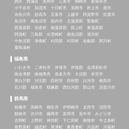
西区
西蒲区
長岡市
三条市
柏崎市
新発田市
小千谷市
加茂市
十日町市
見附市
村上市
燕市
糸魚川市
妙高市
五泉市
上越市
阿賀野市
佐渡市
魚沼市
南魚沼市
胎内市
北蒲原郡
聖籠町
西蒲原郡
弥彦村
南蒲原郡
田上町
東蒲原郡
阿賀町
三島郡
出雲崎町
南魚沼郡
湯沢町
中魚沼郡
津南町
刈羽郡
刈羽村
岩船郡
関川村
粟島浦村
福島県
いわき市
二本松市
伊達市
伊達郡
会津若松市
南会津郡
南相馬市
喜多方市
大沼郡
本宮市
東白川郡
河沼郡
田村市
田村郡
白河市
相馬市
石川郡
福島市
耶麻郡
西白河郡
郡山市
須賀川市
群馬県
前橋市
高崎市
桐生市
伊勢崎市
太田市
沼田市
館林市
渋川市
藤岡市
富岡市
安中市
みどり市
吉岡町
上野村
神流町
下仁田町
南牧村
中之条町
長野原町
嬬恋村
草津町
東吾妻町
片品村
川場村