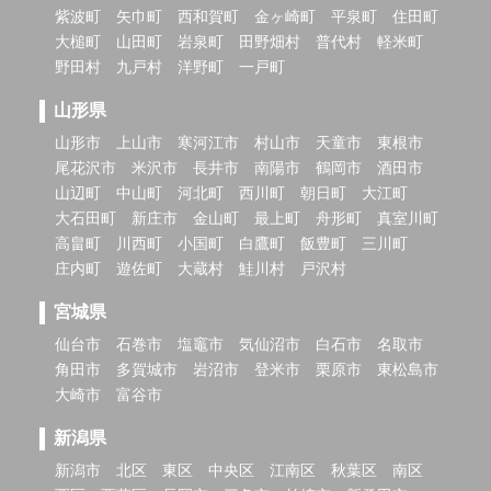
紫波町
矢巾町
西和賀町
金ヶ崎町
平泉町
住田町
大槌町
山田町
岩泉町
田野畑村
普代村
軽米町
野田村
九戸村
洋野町
一戸町
山形県
山形市
上山市
寒河江市
村山市
天童市
東根市
尾花沢市
米沢市
長井市
南陽市
鶴岡市
酒田市
山辺町
中山町
河北町
西川町
朝日町
大江町
大石田町
新庄市
金山町
最上町
舟形町
真室川町
高畠町
川西町
小国町
白鷹町
飯豊町
三川町
庄内町
遊佐町
大蔵村
鮭川村
戸沢村
宮城県
仙台市
石巻市
塩竈市
気仙沼市
白石市
名取市
角田市
多賀城市
岩沼市
登米市
栗原市
東松島市
大崎市
富谷市
新潟県
新潟市
北区
東区
中央区
江南区
秋葉区
南区