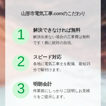
山形市電気工事.comのこだわり
1
解決できなければ無料
解決出来ない場合の工事費は無料
です！腕に絶対の自信。
2
スピード対応
各地に電気工事士を配備、最短15
分で駆付けます。
3
明朗会計
作業前にしっかりご説明しお見積
りをご提示します。