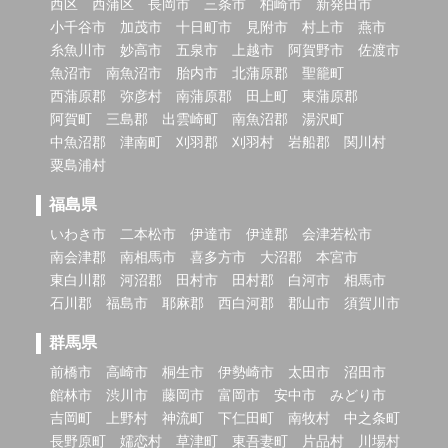
西区
西蒲区
長岡市
三条市
柏崎市
新発田市
小千谷市
加茂市
十日町市
見附市
村上市
燕市
糸魚川市
妙高市
五泉市
上越市
阿賀野市
佐渡市
魚沼市
南魚沼市
胎内市
北蒲原郡
聖籠町
西蒲原郡
弥彦村
南蒲原郡
田上町
東蒲原郡
阿賀町
三島郡
出雲崎町
南魚沼郡
湯沢町
中魚沼郡
津南町
刈羽郡
刈羽村
岩船郡
関川村
粟島浦村
福島県
いわき市
二本松市
伊達市
伊達郡
会津若松市
南会津郡
南相馬市
喜多方市
大沼郡
本宮市
東白川郡
河沼郡
田村市
田村郡
白河市
相馬市
石川郡
福島市
耶麻郡
西白河郡
郡山市
須賀川市
群馬県
前橋市
高崎市
桐生市
伊勢崎市
太田市
沼田市
館林市
渋川市
藤岡市
富岡市
安中市
みどり市
吉岡町
上野村
神流町
下仁田町
南牧村
中之条町
長野原町
嬬恋村
草津町
東吾妻町
片品村
川場村