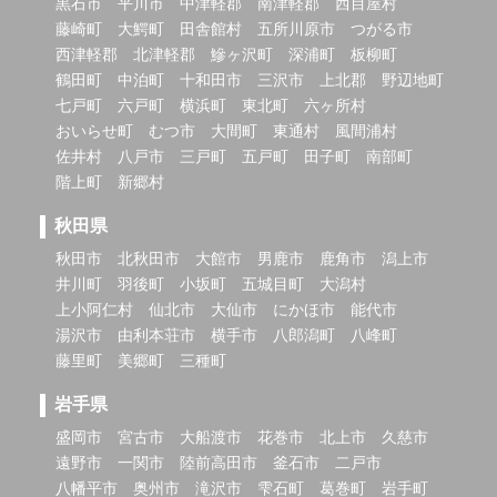
黒石市
平川市
中津軽郡
南津軽郡
西目屋村
藤崎町
大鰐町
田舎館村
五所川原市
つがる市
西津軽郡
北津軽郡
鰺ヶ沢町
深浦町
板柳町
鶴田町
中泊町
十和田市
三沢市
上北郡
野辺地町
七戸町
六戸町
横浜町
東北町
六ヶ所村
おいらせ町
むつ市
大間町
東通村
風間浦村
佐井村
八戸市
三戸町
五戸町
田子町
南部町
階上町
新郷村
秋田県
秋田市
北秋田市
大館市
男鹿市
鹿角市
潟上市
井川町
羽後町
小坂町
五城目町
大潟村
上小阿仁村
仙北市
大仙市
にかほ市
能代市
湯沢市
由利本荘市
横手市
八郎潟町
八峰町
藤里町
美郷町
三種町
岩手県
盛岡市
宮古市
大船渡市
花巻市
北上市
久慈市
遠野市
一関市
陸前高田市
釜石市
二戸市
八幡平市
奥州市
滝沢市
雫石町
葛巻町
岩手町