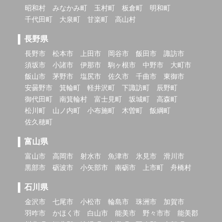
昭和村
みなかみ町
玉村町
板倉町
明和町
千代田町
大泉町
甘楽町
高山村
長野県
長野市
松本市
上田市
岡谷市
飯田市
諏訪市
須坂市
小諸市
伊那市
駒ヶ根市
中野市
大町市
飯山市
茅野市
塩尻市
佐久市
千曲市
東御市
安曇野市
箕輪町
軽井沢町
下諏訪町
辰野町
御代田町
南箕輪村
富士見町
坂城町
高森町
松川町
山ノ内町
小布施町
木曽町
飯綱町
佐久穂町
富山県
富山市
高岡市
射水市
魚津市
氷見市
滑川市
黒部市
砺波市
小矢部市
南砺市
上市町
舟橋村
石川県
金沢市
七尾市
小松市
輪島市
珠洲市
加賀市
羽咋市
かほく市
白山市
能美市
野々市市
能美郡