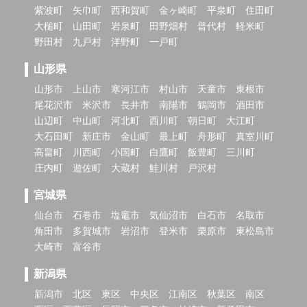
紫波町
矢巾町
西和賀町
金ヶ崎町
平泉町
住田町
大槌町
山田町
岩泉町
田野畑村
普代村
軽米町
野田村
九戸村
洋野町
一戸町
山形県
山形市
上山市
寒河江市
村山市
天童市
東根市
尾花沢市
米沢市
長井市
南陽市
鶴岡市
酒田市
山辺町
中山町
河北町
西川町
朝日町
大江町
大石田町
新庄市
金山町
最上町
舟形町
真室川町
高畠町
川西町
小国町
白鷹町
飯豊町
三川町
庄内町
遊佐町
大蔵村
鮭川村
戸沢村
宮城県
仙台市
石巻市
塩竈市
気仙沼市
白石市
名取市
角田市
多賀城市
岩沼市
登米市
栗原市
東松島市
大崎市
富谷市
新潟県
新潟市
北区
東区
中央区
江南区
秋葉区
南区