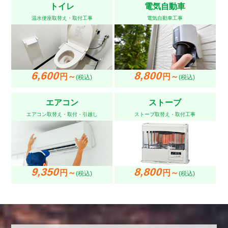
トイレ
電気自動車
温水便座取替え・取付工事
電気自動車工事
6,600
8,800
円～
円～
(税込)
(税込)
エアコン
ストーブ
エアコン取替え・取付・引越し
ストーブ取替え・取付工事
9,350
8,800
円～
円～
(税込)
(税込)