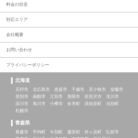
料金の目安
対応エリア
会社概要
お問い合わせ
プライバシーポリシー
北海道
石狩市
北広島市
恵庭市
千歳市
苫小牧市
室蘭市
登別市
函館市
江別市
美唄市
岩見沢市
滝川市
深川市
旭川市
小樽市
余市町
倶知安町
当別町
札幌市
青森県
青森市
平内町
今別町
蓬田村
外ヶ浜町
弘前市