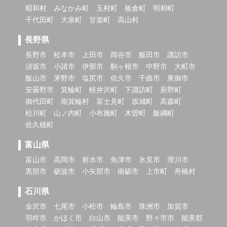
昭和村
みなかみ町
玉村町
板倉町
明和町
千代田町
大泉町
甘楽町
高山村
長野県
長野市
松本市
上田市
岡谷市
飯田市
諏訪市
須坂市
小諸市
伊那市
駒ヶ根市
中野市
大町市
飯山市
茅野市
塩尻市
佐久市
千曲市
東御市
安曇野市
箕輪町
軽井沢町
下諏訪町
辰野町
御代田町
南箕輪村
富士見町
坂城町
高森町
松川町
山ノ内町
小布施町
木曽町
飯綱町
佐久穂町
富山県
富山市
高岡市
射水市
魚津市
氷見市
滑川市
黒部市
砺波市
小矢部市
南砺市
上市町
舟橋村
石川県
金沢市
七尾市
小松市
輪島市
珠洲市
加賀市
羽咋市
かほく市
白山市
能美市
野々市市
能美郡