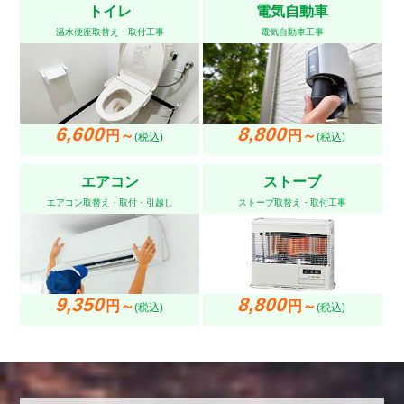
トイレ
電気自動車
温水便座取替え・取付工事
電気自動車工事
6,600
8,800
円～
円～
(税込)
(税込)
エアコン
ストーブ
エアコン取替え・取付・引越し
ストーブ取替え・取付工事
9,350
8,800
円～
円～
(税込)
(税込)