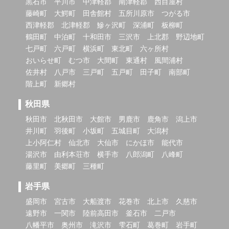
黒石市
平川市
中津軽郡
南津軽郡
西目屋村
藤崎町
大鰐町
田舎館村
五所川原市
つがる市
西津軽郡
北津軽郡
鰺ヶ沢町
深浦町
板柳町
鶴田町
中泊町
十和田市
三沢市
上北郡
野辺地町
七戸町
六戸町
横浜町
東北町
六ヶ所村
おいらせ町
むつ市
大間町
東通村
風間浦村
佐井村
八戸市
三戸町
五戸町
田子町
南部町
階上町
新郷村
秋田県
秋田市
北秋田市
大館市
男鹿市
鹿角市
潟上市
井川町
羽後町
小坂町
五城目町
大潟村
上小阿仁村
仙北市
大仙市
にかほ市
能代市
湯沢市
由利本荘市
横手市
八郎潟町
八峰町
藤里町
美郷町
三種町
岩手県
盛岡市
宮古市
大船渡市
花巻市
北上市
久慈市
遠野市
一関市
陸前高田市
釜石市
二戸市
八幡平市
奥州市
滝沢市
雫石町
葛巻町
岩手町