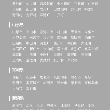
紫波町
矢巾町
西和賀町
金ヶ崎町
平泉町
住田町
大槌町
山田町
岩泉町
田野畑村
普代村
軽米町
野田村
九戸村
洋野町
一戸町
山形県
山形市
上山市
寒河江市
村山市
天童市
東根市
尾花沢市
米沢市
長井市
南陽市
鶴岡市
酒田市
山辺町
中山町
河北町
西川町
朝日町
大江町
大石田町
新庄市
金山町
最上町
舟形町
真室川町
高畠町
川西町
小国町
白鷹町
飯豊町
三川町
庄内町
遊佐町
大蔵村
鮭川村
戸沢村
宮城県
仙台市
石巻市
塩竈市
気仙沼市
白石市
名取市
角田市
多賀城市
岩沼市
登米市
栗原市
東松島市
大崎市
富谷市
新潟県
新潟市
北区
東区
中央区
江南区
秋葉区
南区