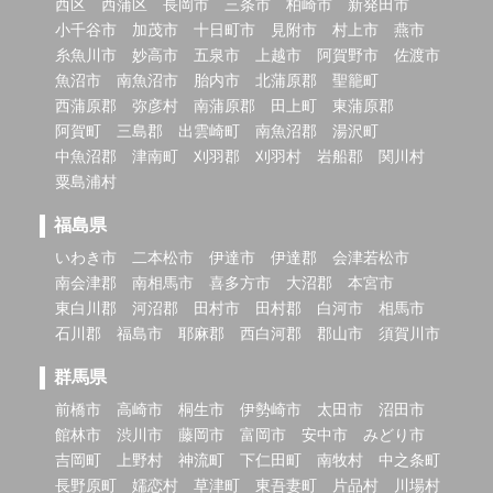
西区
西蒲区
長岡市
三条市
柏崎市
新発田市
小千谷市
加茂市
十日町市
見附市
村上市
燕市
糸魚川市
妙高市
五泉市
上越市
阿賀野市
佐渡市
魚沼市
南魚沼市
胎内市
北蒲原郡
聖籠町
西蒲原郡
弥彦村
南蒲原郡
田上町
東蒲原郡
阿賀町
三島郡
出雲崎町
南魚沼郡
湯沢町
中魚沼郡
津南町
刈羽郡
刈羽村
岩船郡
関川村
粟島浦村
福島県
いわき市
二本松市
伊達市
伊達郡
会津若松市
南会津郡
南相馬市
喜多方市
大沼郡
本宮市
東白川郡
河沼郡
田村市
田村郡
白河市
相馬市
石川郡
福島市
耶麻郡
西白河郡
郡山市
須賀川市
群馬県
前橋市
高崎市
桐生市
伊勢崎市
太田市
沼田市
館林市
渋川市
藤岡市
富岡市
安中市
みどり市
吉岡町
上野村
神流町
下仁田町
南牧村
中之条町
長野原町
嬬恋村
草津町
東吾妻町
片品村
川場村