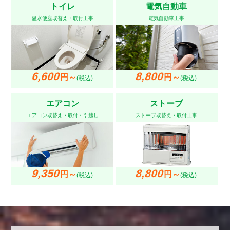
トイレ
電気自動車
温水便座取替え・取付工事
電気自動車工事
6,600
8,800
円～
円～
(税込)
(税込)
エアコン
ストーブ
エアコン取替え・取付・引越し
ストーブ取替え・取付工事
9,350
8,800
円～
円～
(税込)
(税込)