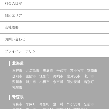
料金の目安
対応エリア
会社概要
お問い合わせ
プライバシーポリシー
北海道
石狩市
北広島市
恵庭市
千歳市
苫小牧市
室蘭市
登別市
函館市
江別市
美唄市
岩見沢市
滝川市
深川市
旭川市
小樽市
余市町
倶知安町
当別町
札幌市
青森県
青森市
平内町
今別町
蓬田村
外ヶ浜町
弘前市