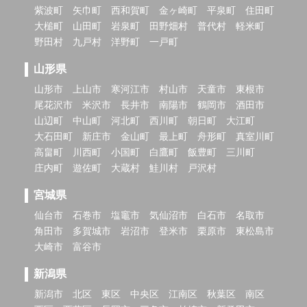
紫波町
矢巾町
西和賀町
金ヶ崎町
平泉町
住田町
大槌町
山田町
岩泉町
田野畑村
普代村
軽米町
野田村
九戸村
洋野町
一戸町
山形県
山形市
上山市
寒河江市
村山市
天童市
東根市
尾花沢市
米沢市
長井市
南陽市
鶴岡市
酒田市
山辺町
中山町
河北町
西川町
朝日町
大江町
大石田町
新庄市
金山町
最上町
舟形町
真室川町
高畠町
川西町
小国町
白鷹町
飯豊町
三川町
庄内町
遊佐町
大蔵村
鮭川村
戸沢村
宮城県
仙台市
石巻市
塩竈市
気仙沼市
白石市
名取市
角田市
多賀城市
岩沼市
登米市
栗原市
東松島市
大崎市
富谷市
新潟県
新潟市
北区
東区
中央区
江南区
秋葉区
南区