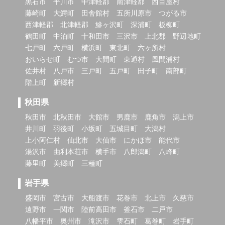
黒石市
平川市
中津軽郡
南津軽郡
西目屋村
藤崎町
大鰐町
田舎館村
五所川原市
つがる市
西津軽郡
北津軽郡
鰺ヶ沢町
深浦町
板柳町
鶴田町
中泊町
十和田市
三沢市
上北郡
野辺地町
七戸町
六戸町
横浜町
東北町
六ヶ所村
おいらせ町
むつ市
大間町
東通村
風間浦村
佐井村
八戸市
三戸町
五戸町
田子町
南部町
階上町
新郷村
秋田県
秋田市
北秋田市
大館市
男鹿市
鹿角市
潟上市
井川町
羽後町
小坂町
五城目町
大潟村
上小阿仁村
仙北市
大仙市
にかほ市
能代市
湯沢市
由利本荘市
横手市
八郎潟町
八峰町
藤里町
美郷町
三種町
岩手県
盛岡市
宮古市
大船渡市
花巻市
北上市
久慈市
遠野市
一関市
陸前高田市
釜石市
二戸市
八幡平市
奥州市
滝沢市
雫石町
葛巻町
岩手町