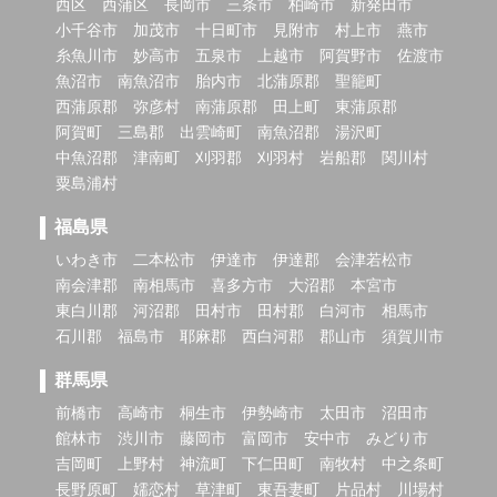
西区
西蒲区
長岡市
三条市
柏崎市
新発田市
小千谷市
加茂市
十日町市
見附市
村上市
燕市
糸魚川市
妙高市
五泉市
上越市
阿賀野市
佐渡市
魚沼市
南魚沼市
胎内市
北蒲原郡
聖籠町
西蒲原郡
弥彦村
南蒲原郡
田上町
東蒲原郡
阿賀町
三島郡
出雲崎町
南魚沼郡
湯沢町
中魚沼郡
津南町
刈羽郡
刈羽村
岩船郡
関川村
粟島浦村
福島県
いわき市
二本松市
伊達市
伊達郡
会津若松市
南会津郡
南相馬市
喜多方市
大沼郡
本宮市
東白川郡
河沼郡
田村市
田村郡
白河市
相馬市
石川郡
福島市
耶麻郡
西白河郡
郡山市
須賀川市
群馬県
前橋市
高崎市
桐生市
伊勢崎市
太田市
沼田市
館林市
渋川市
藤岡市
富岡市
安中市
みどり市
吉岡町
上野村
神流町
下仁田町
南牧村
中之条町
長野原町
嬬恋村
草津町
東吾妻町
片品村
川場村