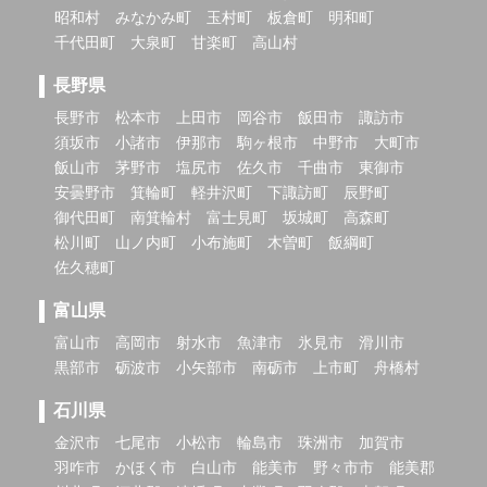
昭和村
みなかみ町
玉村町
板倉町
明和町
千代田町
大泉町
甘楽町
高山村
長野県
長野市
松本市
上田市
岡谷市
飯田市
諏訪市
須坂市
小諸市
伊那市
駒ヶ根市
中野市
大町市
飯山市
茅野市
塩尻市
佐久市
千曲市
東御市
安曇野市
箕輪町
軽井沢町
下諏訪町
辰野町
御代田町
南箕輪村
富士見町
坂城町
高森町
松川町
山ノ内町
小布施町
木曽町
飯綱町
佐久穂町
富山県
富山市
高岡市
射水市
魚津市
氷見市
滑川市
黒部市
砺波市
小矢部市
南砺市
上市町
舟橋村
石川県
金沢市
七尾市
小松市
輪島市
珠洲市
加賀市
羽咋市
かほく市
白山市
能美市
野々市市
能美郡