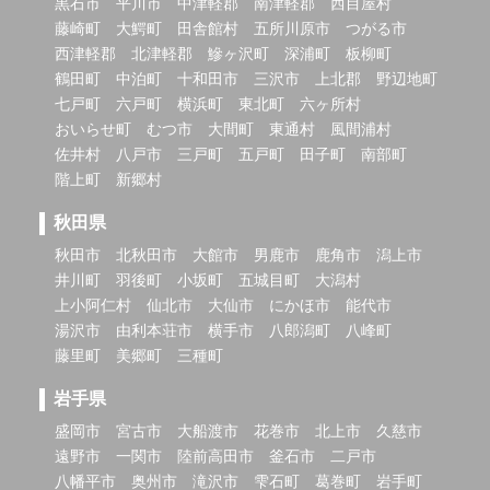
黒石市
平川市
中津軽郡
南津軽郡
西目屋村
藤崎町
大鰐町
田舎館村
五所川原市
つがる市
西津軽郡
北津軽郡
鰺ヶ沢町
深浦町
板柳町
鶴田町
中泊町
十和田市
三沢市
上北郡
野辺地町
七戸町
六戸町
横浜町
東北町
六ヶ所村
おいらせ町
むつ市
大間町
東通村
風間浦村
佐井村
八戸市
三戸町
五戸町
田子町
南部町
階上町
新郷村
秋田県
秋田市
北秋田市
大館市
男鹿市
鹿角市
潟上市
井川町
羽後町
小坂町
五城目町
大潟村
上小阿仁村
仙北市
大仙市
にかほ市
能代市
湯沢市
由利本荘市
横手市
八郎潟町
八峰町
藤里町
美郷町
三種町
岩手県
盛岡市
宮古市
大船渡市
花巻市
北上市
久慈市
遠野市
一関市
陸前高田市
釜石市
二戸市
八幡平市
奥州市
滝沢市
雫石町
葛巻町
岩手町