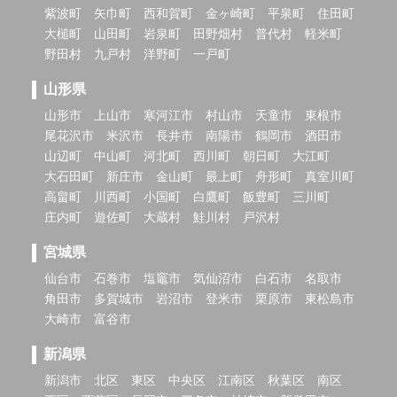
紫波町
矢巾町
西和賀町
金ヶ崎町
平泉町
住田町
大槌町
山田町
岩泉町
田野畑村
普代村
軽米町
野田村
九戸村
洋野町
一戸町
山形県
山形市
上山市
寒河江市
村山市
天童市
東根市
尾花沢市
米沢市
長井市
南陽市
鶴岡市
酒田市
山辺町
中山町
河北町
西川町
朝日町
大江町
大石田町
新庄市
金山町
最上町
舟形町
真室川町
高畠町
川西町
小国町
白鷹町
飯豊町
三川町
庄内町
遊佐町
大蔵村
鮭川村
戸沢村
宮城県
仙台市
石巻市
塩竈市
気仙沼市
白石市
名取市
角田市
多賀城市
岩沼市
登米市
栗原市
東松島市
大崎市
富谷市
新潟県
新潟市
北区
東区
中央区
江南区
秋葉区
南区