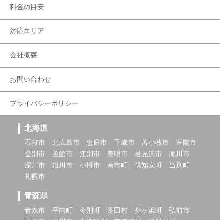
料金の目安
対応エリア
会社概要
お問い合わせ
プライバシーポリシー
北海道
石狩市
北広島市
恵庭市
千歳市
苫小牧市
室蘭市
登別市
函館市
江別市
美唄市
岩見沢市
滝川市
深川市
旭川市
小樽市
余市町
倶知安町
当別町
札幌市
青森県
青森市
平内町
今別町
蓬田村
外ヶ浜町
弘前市