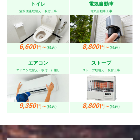
トイレ
電気自動車
温水便座取替え・取付工事
電気自動車工事
6,600
8,800
円～
円～
(税込)
(税込)
エアコン
ストーブ
エアコン取替え・取付・引越し
ストーブ取替え・取付工事
9,350
8,800
円～
円～
(税込)
(税込)