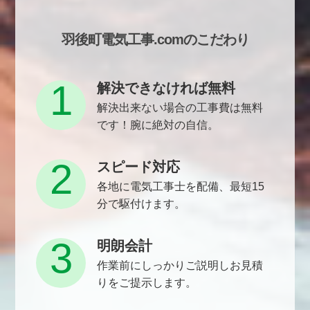
羽後町電気工事.comのこだわり
1
解決できなければ無料
解決出来ない場合の工事費は無料
です！腕に絶対の自信。
2
スピード対応
各地に電気工事士を配備、最短15
分で駆付けます。
3
明朗会計
作業前にしっかりご説明しお見積
りをご提示します。