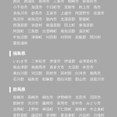
西区
西蒲区
長岡市
三条市
柏崎市
新発田市
小千谷市
加茂市
十日町市
見附市
村上市
燕市
糸魚川市
妙高市
五泉市
上越市
阿賀野市
佐渡市
魚沼市
南魚沼市
胎内市
北蒲原郡
聖籠町
西蒲原郡
弥彦村
南蒲原郡
田上町
東蒲原郡
阿賀町
三島郡
出雲崎町
南魚沼郡
湯沢町
中魚沼郡
津南町
刈羽郡
刈羽村
岩船郡
関川村
粟島浦村
福島県
いわき市
二本松市
伊達市
伊達郡
会津若松市
南会津郡
南相馬市
喜多方市
大沼郡
本宮市
東白川郡
河沼郡
田村市
田村郡
白河市
相馬市
石川郡
福島市
耶麻郡
西白河郡
郡山市
須賀川市
群馬県
前橋市
高崎市
桐生市
伊勢崎市
太田市
沼田市
館林市
渋川市
藤岡市
富岡市
安中市
みどり市
吉岡町
上野村
神流町
下仁田町
南牧村
中之条町
長野原町
嬬恋村
草津町
東吾妻町
片品村
川場村