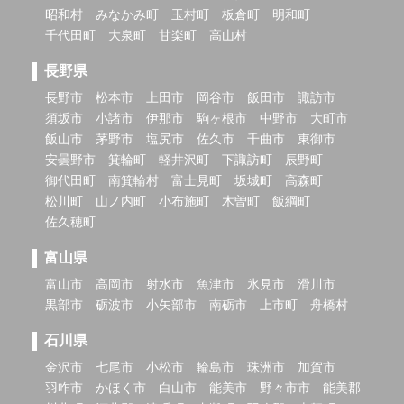
昭和村
みなかみ町
玉村町
板倉町
明和町
千代田町
大泉町
甘楽町
高山村
長野県
長野市
松本市
上田市
岡谷市
飯田市
諏訪市
須坂市
小諸市
伊那市
駒ヶ根市
中野市
大町市
飯山市
茅野市
塩尻市
佐久市
千曲市
東御市
安曇野市
箕輪町
軽井沢町
下諏訪町
辰野町
御代田町
南箕輪村
富士見町
坂城町
高森町
松川町
山ノ内町
小布施町
木曽町
飯綱町
佐久穂町
富山県
富山市
高岡市
射水市
魚津市
氷見市
滑川市
黒部市
砺波市
小矢部市
南砺市
上市町
舟橋村
石川県
金沢市
七尾市
小松市
輪島市
珠洲市
加賀市
羽咋市
かほく市
白山市
能美市
野々市市
能美郡