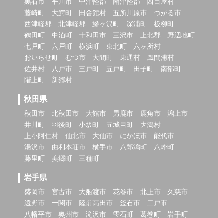
黒石市
平川市
中津軽郡
南津軽郡
西目屋村
藤崎町
大鰐町
田舎館村
五所川原市
つがる市
西津軽郡
北津軽郡
鰺ヶ沢町
深浦町
板柳町
鶴田町
中泊町
十和田市
三沢市
上北郡
野辺地町
七戸町
六戸町
横浜町
東北町
六ヶ所村
おいらせ町
むつ市
大間町
東通村
風間浦村
佐井村
八戸市
三戸町
五戸町
田子町
南部町
階上町
新郷村
秋田県
秋田市
北秋田市
大館市
男鹿市
鹿角市
潟上市
井川町
羽後町
小坂町
五城目町
大潟村
上小阿仁村
仙北市
大仙市
にかほ市
能代市
湯沢市
由利本荘市
横手市
八郎潟町
八峰町
藤里町
美郷町
三種町
岩手県
盛岡市
宮古市
大船渡市
花巻市
北上市
久慈市
遠野市
一関市
陸前高田市
釜石市
二戸市
八幡平市
奥州市
滝沢市
雫石町
葛巻町
岩手町