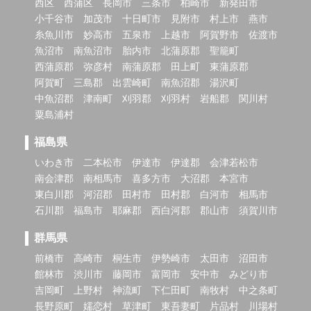
西区
西蒲区
長岡市
三条市
柏崎市
新発田市
小千谷市
加茂市
十日町市
見附市
村上市
燕市
糸魚川市
妙高市
五泉市
上越市
阿賀野市
佐渡市
魚沼市
南魚沼市
胎内市
北蒲原郡
聖籠町
西蒲原郡
弥彦村
南蒲原郡
田上町
東蒲原郡
阿賀町
三島郡
出雲崎町
南魚沼郡
湯沢町
中魚沼郡
津南町
刈羽郡
刈羽村
岩船郡
関川村
粟島浦村
福島県
いわき市
二本松市
伊達市
伊達郡
会津若松市
南会津郡
南相馬市
喜多方市
大沼郡
本宮市
東白川郡
河沼郡
田村市
田村郡
白河市
相馬市
石川郡
福島市
耶麻郡
西白河郡
郡山市
須賀川市
群馬県
前橋市
高崎市
桐生市
伊勢崎市
太田市
沼田市
館林市
渋川市
藤岡市
富岡市
安中市
みどり市
吉岡町
上野村
神流町
下仁田町
南牧村
中之条町
長野原町
嬬恋村
草津町
東吾妻町
片品村
川場村