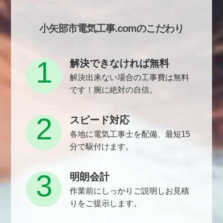
小矢部市電気工事.comのこだわり
1
解決できなければ無料
解決出来ない場合の工事費は無料
です！腕に絶対の自信。
2
スピード対応
各地に電気工事士を配備、最短15
分で駆付けます。
3
明朗会計
作業前にしっかりご説明しお見積
りをご提示します。