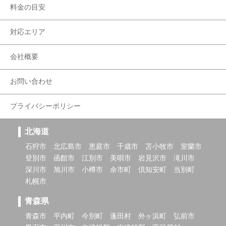
料金の目安
対応エリア
会社概要
お問い合わせ
プライバシーポリシー
北海道
石狩市
北広島市
恵庭市
千歳市
苫小牧市
室蘭市
登別市
函館市
江別市
美唄市
岩見沢市
滝川市
深川市
旭川市
小樽市
余市町
倶知安町
当別町
札幌市
青森県
青森市
平内町
今別町
蓬田村
外ヶ浜町
弘前市