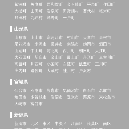
紫波町
矢巾町
西和賀町
金ヶ崎町
平泉町
住田町
大槌町
山田町
岩泉町
田野畑村
普代村
軽米町
野田村
九戸村
洋野町
一戸町
山形県
山形市
上山市
寒河江市
村山市
天童市
東根市
尾花沢市
米沢市
長井市
南陽市
鶴岡市
酒田市
山辺町
中山町
河北町
西川町
朝日町
大江町
大石田町
新庄市
金山町
最上町
舟形町
真室川町
高畠町
川西町
小国町
白鷹町
飯豊町
三川町
庄内町
遊佐町
大蔵村
鮭川村
戸沢村
宮城県
仙台市
石巻市
塩竈市
気仙沼市
白石市
名取市
角田市
多賀城市
岩沼市
登米市
栗原市
東松島市
大崎市
富谷市
新潟県
新潟市
北区
東区
中央区
江南区
秋葉区
南区