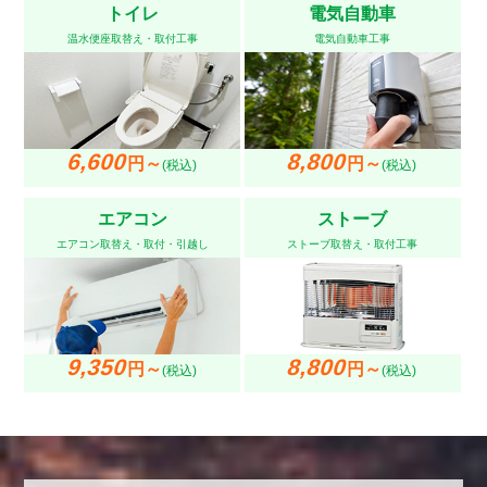
トイレ
電気自動車
温水便座取替え・取付工事
電気自動車工事
6,600
8,800
円～
円～
(税込)
(税込)
エアコン
ストーブ
エアコン取替え・取付・引越し
ストーブ取替え・取付工事
9,350
8,800
円～
円～
(税込)
(税込)