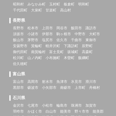
昭和村
みなかみ町
玉村町
板倉町
明和町
千代田町
大泉町
甘楽町
高山村
長野県
長野市
松本市
上田市
岡谷市
飯田市
諏訪市
須坂市
小諸市
伊那市
駒ヶ根市
中野市
大町市
飯山市
茅野市
塩尻市
佐久市
千曲市
東御市
安曇野市
箕輪町
軽井沢町
下諏訪町
辰野町
御代田町
南箕輪村
富士見町
坂城町
高森町
松川町
山ノ内町
小布施町
木曽町
飯綱町
佐久穂町
富山県
富山市
高岡市
射水市
魚津市
氷見市
滑川市
黒部市
砺波市
小矢部市
南砺市
上市町
舟橋村
石川県
金沢市
七尾市
小松市
輪島市
珠洲市
加賀市
羽咋市
かほく市
白山市
能美市
野々市市
能美郡