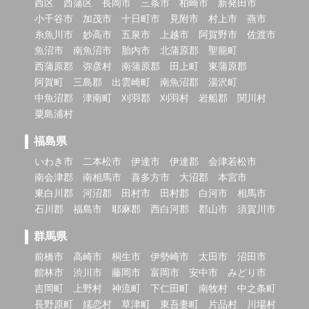
西区
西蒲区
長岡市
三条市
柏崎市
新発田市
小千谷市
加茂市
十日町市
見附市
村上市
燕市
糸魚川市
妙高市
五泉市
上越市
阿賀野市
佐渡市
魚沼市
南魚沼市
胎内市
北蒲原郡
聖籠町
西蒲原郡
弥彦村
南蒲原郡
田上町
東蒲原郡
阿賀町
三島郡
出雲崎町
南魚沼郡
湯沢町
中魚沼郡
津南町
刈羽郡
刈羽村
岩船郡
関川村
粟島浦村
福島県
いわき市
二本松市
伊達市
伊達郡
会津若松市
南会津郡
南相馬市
喜多方市
大沼郡
本宮市
東白川郡
河沼郡
田村市
田村郡
白河市
相馬市
石川郡
福島市
耶麻郡
西白河郡
郡山市
須賀川市
群馬県
前橋市
高崎市
桐生市
伊勢崎市
太田市
沼田市
館林市
渋川市
藤岡市
富岡市
安中市
みどり市
吉岡町
上野村
神流町
下仁田町
南牧村
中之条町
長野原町
嬬恋村
草津町
東吾妻町
片品村
川場村