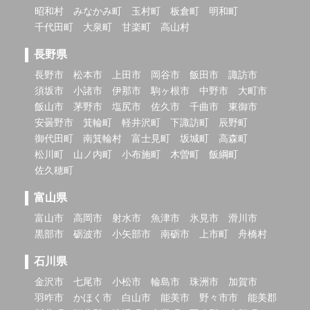
昭和村
みなかみ町
玉村町
板倉町
明和町
千代田町
大泉町
甘楽町
高山村
長野県
長野市
松本市
上田市
岡谷市
飯田市
諏訪市
須坂市
小諸市
伊那市
駒ヶ根市
中野市
大町市
飯山市
茅野市
塩尻市
佐久市
千曲市
東御市
安曇野市
箕輪町
軽井沢町
下諏訪町
辰野町
御代田町
南箕輪村
富士見町
坂城町
高森町
松川町
山ノ内町
小布施町
木曽町
飯綱町
佐久穂町
富山県
富山市
高岡市
射水市
魚津市
氷見市
滑川市
黒部市
砺波市
小矢部市
南砺市
上市町
舟橋村
石川県
金沢市
七尾市
小松市
輪島市
珠洲市
加賀市
羽咋市
かほく市
白山市
能美市
野々市市
能美郡