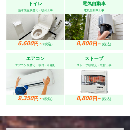
トイレ
電気自動車
温水便座取替え・取付工事
電気自動車工事
6,600
8,800
円～
円～
(税込)
(税込)
エアコン
ストーブ
エアコン取替え・取付・引越し
ストーブ取替え・取付工事
9,350
8,800
円～
円～
(税込)
(税込)