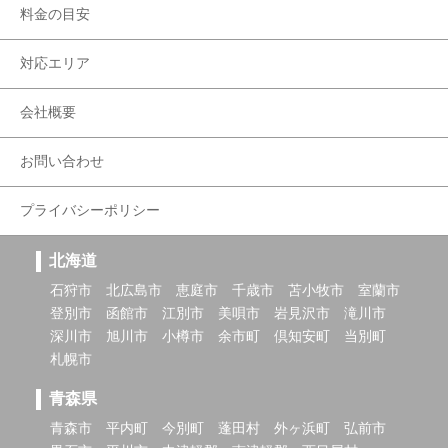
料金の目安
対応エリア
会社概要
お問い合わせ
プライバシーポリシー
北海道
石狩市
北広島市
恵庭市
千歳市
苫小牧市
室蘭市
登別市
函館市
江別市
美唄市
岩見沢市
滝川市
深川市
旭川市
小樽市
余市町
倶知安町
当別町
札幌市
青森県
青森市
平内町
今別町
蓬田村
外ヶ浜町
弘前市