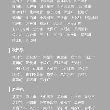
黒石市
平川市
中津軽郡
南津軽郡
西目屋村
藤崎町
大鰐町
田舎館村
五所川原市
つがる市
西津軽郡
北津軽郡
鰺ヶ沢町
深浦町
板柳町
鶴田町
中泊町
十和田市
三沢市
上北郡
野辺地町
七戸町
六戸町
横浜町
東北町
六ヶ所村
おいらせ町
むつ市
大間町
東通村
風間浦村
佐井村
八戸市
三戸町
五戸町
田子町
南部町
階上町
新郷村
秋田県
秋田市
北秋田市
大館市
男鹿市
鹿角市
潟上市
井川町
羽後町
小坂町
五城目町
大潟村
上小阿仁村
仙北市
大仙市
にかほ市
能代市
湯沢市
由利本荘市
横手市
八郎潟町
八峰町
藤里町
美郷町
三種町
岩手県
盛岡市
宮古市
大船渡市
花巻市
北上市
久慈市
遠野市
一関市
陸前高田市
釜石市
二戸市
八幡平市
奥州市
滝沢市
雫石町
葛巻町
岩手町