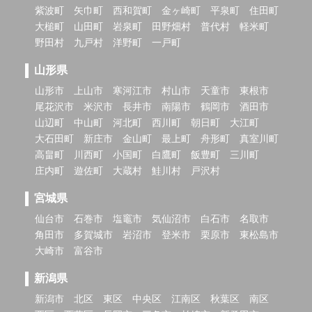
紫波町
矢巾町
西和賀町
金ヶ崎町
平泉町
住田町
大槌町
山田町
岩泉町
田野畑村
普代村
軽米町
野田村
九戸村
洋野町
一戸町
山形県
山形市
上山市
寒河江市
村山市
天童市
東根市
尾花沢市
米沢市
長井市
南陽市
鶴岡市
酒田市
山辺町
中山町
河北町
西川町
朝日町
大江町
大石田町
新庄市
金山町
最上町
舟形町
真室川町
高畠町
川西町
小国町
白鷹町
飯豊町
三川町
庄内町
遊佐町
大蔵村
鮭川村
戸沢村
宮城県
仙台市
石巻市
塩竈市
気仙沼市
白石市
名取市
角田市
多賀城市
岩沼市
登米市
栗原市
東松島市
大崎市
富谷市
新潟県
新潟市
北区
東区
中央区
江南区
秋葉区
南区