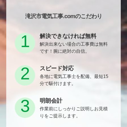
滝沢市電気工事.comのこだわり
1
解決できなければ無料
解決出来ない場合の工事費は無料
です！腕に絶対の自信。
2
スピード対応
各地に電気工事士を配備、最短15
分で駆付けます。
3
明朗会計
作業前にしっかりご説明しお見積
りをご提示します。