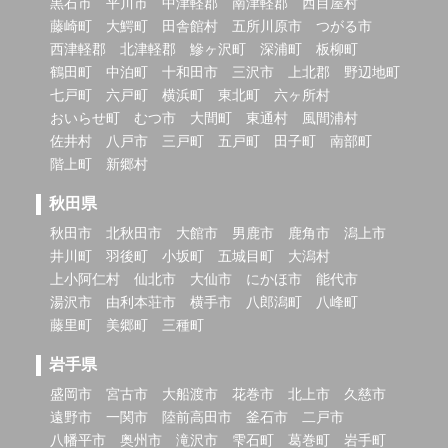
黒石市
平川市
中津軽郡
南津軽郡
西目屋村
藤崎町
大鰐町
田舎館村
五所川原市
つがる市
西津軽郡
北津軽郡
鰺ヶ沢町
深浦町
板柳町
鶴田町
中泊町
十和田市
三沢市
上北郡
野辺地町
七戸町
六戸町
横浜町
東北町
六ヶ所村
おいらせ町
むつ市
大間町
東通村
風間浦村
佐井村
八戸市
三戸町
五戸町
田子町
南部町
階上町
新郷村
秋田県
秋田市
北秋田市
大館市
男鹿市
鹿角市
潟上市
井川町
羽後町
小坂町
五城目町
大潟村
上小阿仁村
仙北市
大仙市
にかほ市
能代市
湯沢市
由利本荘市
横手市
八郎潟町
八峰町
藤里町
美郷町
三種町
岩手県
盛岡市
宮古市
大船渡市
花巻市
北上市
久慈市
遠野市
一関市
陸前高田市
釜石市
二戸市
八幡平市
奥州市
滝沢市
雫石町
葛巻町
岩手町