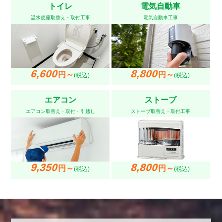
トイレ
電気自動車
温水便座取替え・取付工事
電気自動車工事
6,600
8,800
円～
円～
(税込)
(税込)
エアコン
ストーブ
エアコン取替え・取付・引越し
ストーブ取替え・取付工事
9,350
8,800
円～
円～
(税込)
(税込)