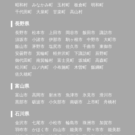
昭和村
みなかみ町
玉村町
板倉町
明和町
千代田町
大泉町
甘楽町
高山村
長野県
長野市
松本市
上田市
岡谷市
飯田市
諏訪市
須坂市
小諸市
伊那市
駒ヶ根市
中野市
大町市
飯山市
茅野市
塩尻市
佐久市
千曲市
東御市
安曇野市
箕輪町
軽井沢町
下諏訪町
辰野町
御代田町
南箕輪村
富士見町
坂城町
高森町
松川町
山ノ内町
小布施町
木曽町
飯綱町
佐久穂町
富山県
富山市
高岡市
射水市
魚津市
氷見市
滑川市
黒部市
砺波市
小矢部市
南砺市
上市町
舟橋村
石川県
金沢市
七尾市
小松市
輪島市
珠洲市
加賀市
羽咋市
かほく市
白山市
能美市
野々市市
能美郡