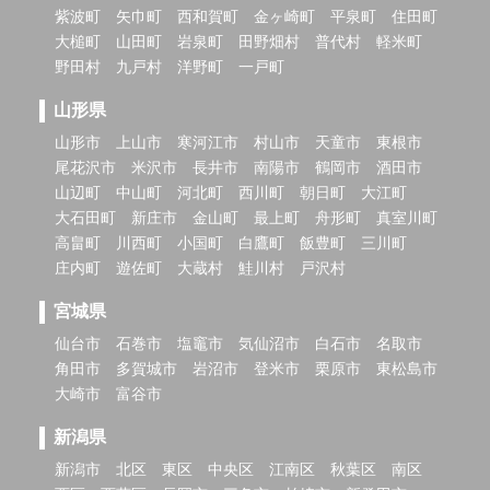
紫波町
矢巾町
西和賀町
金ヶ崎町
平泉町
住田町
大槌町
山田町
岩泉町
田野畑村
普代村
軽米町
野田村
九戸村
洋野町
一戸町
山形県
山形市
上山市
寒河江市
村山市
天童市
東根市
尾花沢市
米沢市
長井市
南陽市
鶴岡市
酒田市
山辺町
中山町
河北町
西川町
朝日町
大江町
大石田町
新庄市
金山町
最上町
舟形町
真室川町
高畠町
川西町
小国町
白鷹町
飯豊町
三川町
庄内町
遊佐町
大蔵村
鮭川村
戸沢村
宮城県
仙台市
石巻市
塩竈市
気仙沼市
白石市
名取市
角田市
多賀城市
岩沼市
登米市
栗原市
東松島市
大崎市
富谷市
新潟県
新潟市
北区
東区
中央区
江南区
秋葉区
南区