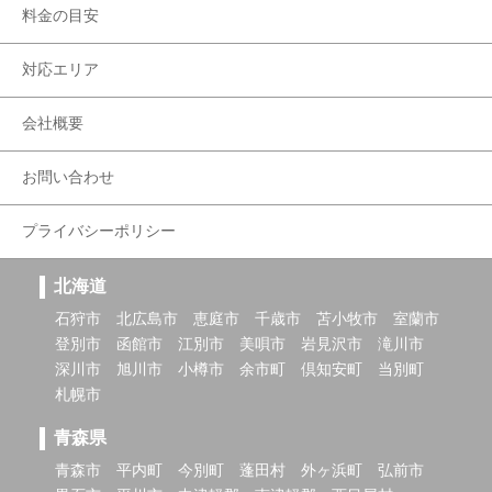
料金の目安
対応エリア
会社概要
お問い合わせ
プライバシーポリシー
北海道
石狩市
北広島市
恵庭市
千歳市
苫小牧市
室蘭市
登別市
函館市
江別市
美唄市
岩見沢市
滝川市
深川市
旭川市
小樽市
余市町
倶知安町
当別町
札幌市
青森県
青森市
平内町
今別町
蓬田村
外ヶ浜町
弘前市