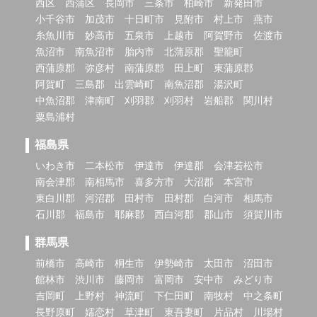
西区
西蒲区
長岡市
三条市
柏崎市
新発田市
小千谷市
加茂市
十日町市
見附市
村上市
燕市
糸魚川市
妙高市
五泉市
上越市
阿賀野市
佐渡市
魚沼市
南魚沼市
胎内市
北蒲原郡
聖籠町
西蒲原郡
弥彦村
南蒲原郡
田上町
東蒲原郡
阿賀町
三島郡
出雲崎町
南魚沼郡
湯沢町
中魚沼郡
津南町
刈羽郡
刈羽村
岩船郡
関川村
粟島浦村
福島県
いわき市
二本松市
伊達市
伊達郡
会津若松市
南会津郡
南相馬市
喜多方市
大沼郡
本宮市
東白川郡
河沼郡
田村市
田村郡
白河市
相馬市
石川郡
福島市
耶麻郡
西白河郡
郡山市
須賀川市
群馬県
前橋市
高崎市
桐生市
伊勢崎市
太田市
沼田市
館林市
渋川市
藤岡市
富岡市
安中市
みどり市
吉岡町
上野村
神流町
下仁田町
南牧村
中之条町
長野原町
嬬恋村
草津町
東吾妻町
片品村
川場村