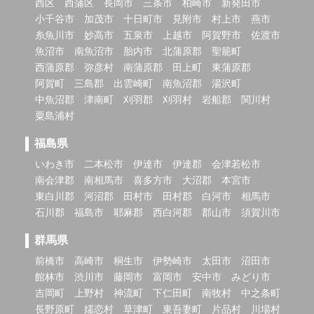
西区
西蒲区
長岡市
三条市
柏崎市
新発田市
小千谷市
加茂市
十日町市
見附市
村上市
燕市
糸魚川市
妙高市
五泉市
上越市
阿賀野市
佐渡市
魚沼市
南魚沼市
胎内市
北蒲原郡
聖籠町
西蒲原郡
弥彦村
南蒲原郡
田上町
東蒲原郡
阿賀町
三島郡
出雲崎町
南魚沼郡
湯沢町
中魚沼郡
津南町
刈羽郡
刈羽村
岩船郡
関川村
粟島浦村
福島県
いわき市
二本松市
伊達市
伊達郡
会津若松市
南会津郡
南相馬市
喜多方市
大沼郡
本宮市
東白川郡
河沼郡
田村市
田村郡
白河市
相馬市
石川郡
福島市
耶麻郡
西白河郡
郡山市
須賀川市
群馬県
前橋市
高崎市
桐生市
伊勢崎市
太田市
沼田市
館林市
渋川市
藤岡市
富岡市
安中市
みどり市
吉岡町
上野村
神流町
下仁田町
南牧村
中之条町
長野原町
嬬恋村
草津町
東吾妻町
片品村
川場村