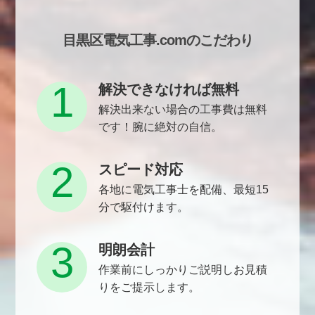
目黒区電気工事.comのこだわり
1
解決できなければ無料
解決出来ない場合の工事費は無料
です！腕に絶対の自信。
2
スピード対応
各地に電気工事士を配備、最短15
分で駆付けます。
3
明朗会計
作業前にしっかりご説明しお見積
りをご提示します。