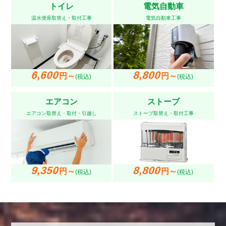
トイレ
電気自動車
温水便座取替え・取付工事
電気自動車工事
6,600
8,800
円～
円～
(税込)
(税込)
エアコン
ストーブ
エアコン取替え・取付・引越し
ストーブ取替え・取付工事
9,350
8,800
円～
円～
(税込)
(税込)