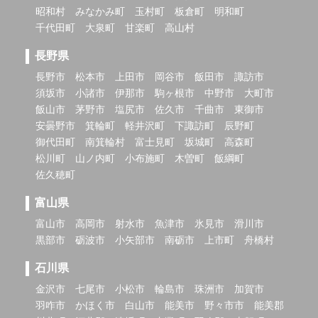
昭和村
みなかみ町
玉村町
板倉町
明和町
千代田町
大泉町
甘楽町
高山村
長野県
長野市
松本市
上田市
岡谷市
飯田市
諏訪市
須坂市
小諸市
伊那市
駒ヶ根市
中野市
大町市
飯山市
茅野市
塩尻市
佐久市
千曲市
東御市
安曇野市
箕輪町
軽井沢町
下諏訪町
辰野町
御代田町
南箕輪村
富士見町
坂城町
高森町
松川町
山ノ内町
小布施町
木曽町
飯綱町
佐久穂町
富山県
富山市
高岡市
射水市
魚津市
氷見市
滑川市
黒部市
砺波市
小矢部市
南砺市
上市町
舟橋村
石川県
金沢市
七尾市
小松市
輪島市
珠洲市
加賀市
羽咋市
かほく市
白山市
能美市
野々市市
能美郡