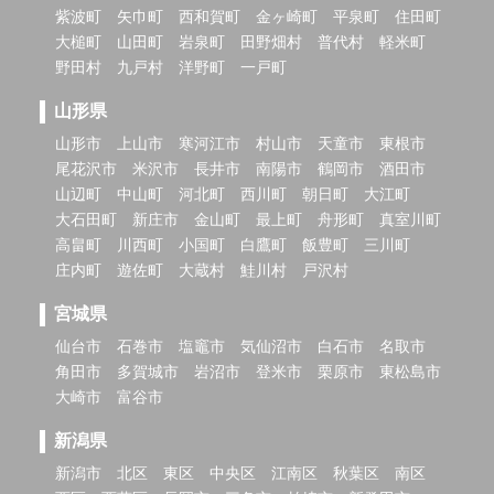
紫波町
矢巾町
西和賀町
金ヶ崎町
平泉町
住田町
大槌町
山田町
岩泉町
田野畑村
普代村
軽米町
野田村
九戸村
洋野町
一戸町
山形県
山形市
上山市
寒河江市
村山市
天童市
東根市
尾花沢市
米沢市
長井市
南陽市
鶴岡市
酒田市
山辺町
中山町
河北町
西川町
朝日町
大江町
大石田町
新庄市
金山町
最上町
舟形町
真室川町
高畠町
川西町
小国町
白鷹町
飯豊町
三川町
庄内町
遊佐町
大蔵村
鮭川村
戸沢村
宮城県
仙台市
石巻市
塩竈市
気仙沼市
白石市
名取市
角田市
多賀城市
岩沼市
登米市
栗原市
東松島市
大崎市
富谷市
新潟県
新潟市
北区
東区
中央区
江南区
秋葉区
南区