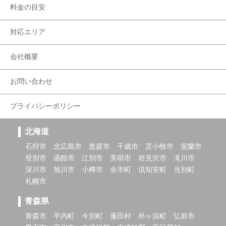
料金の目安
対応エリア
会社概要
お問い合わせ
プライバシーポリシー
北海道
石狩市
北広島市
恵庭市
千歳市
苫小牧市
室蘭市
登別市
函館市
江別市
美唄市
岩見沢市
滝川市
深川市
旭川市
小樽市
余市町
倶知安町
当別町
札幌市
青森県
青森市
平内町
今別町
蓬田村
外ヶ浜町
弘前市