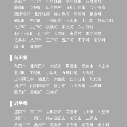
黒石市
平川市
中津軽郡
南津軽郡
西目屋村
藤崎町
大鰐町
田舎館村
五所川原市
つがる市
西津軽郡
北津軽郡
鰺ヶ沢町
深浦町
板柳町
鶴田町
中泊町
十和田市
三沢市
上北郡
野辺地町
七戸町
六戸町
横浜町
東北町
六ヶ所村
おいらせ町
むつ市
大間町
東通村
風間浦村
佐井村
八戸市
三戸町
五戸町
田子町
南部町
階上町
新郷村
秋田県
秋田市
北秋田市
大館市
男鹿市
鹿角市
潟上市
井川町
羽後町
小坂町
五城目町
大潟村
上小阿仁村
仙北市
大仙市
にかほ市
能代市
湯沢市
由利本荘市
横手市
八郎潟町
八峰町
藤里町
美郷町
三種町
岩手県
盛岡市
宮古市
大船渡市
花巻市
北上市
久慈市
遠野市
一関市
陸前高田市
釜石市
二戸市
八幡平市
奥州市
滝沢市
雫石町
葛巻町
岩手町