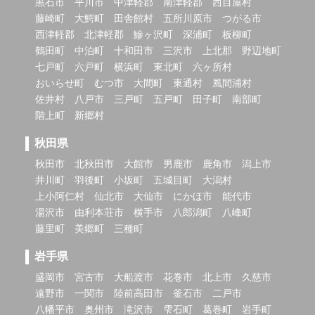
黒石市
平川市
中津軽郡
南津軽郡
西目屋村
藤崎町
大鰐町
田舎館村
五所川原市
つがる市
西津軽郡
北津軽郡
鰺ヶ沢町
深浦町
板柳町
鶴田町
中泊町
十和田市
三沢市
上北郡
野辺地町
七戸町
六戸町
横浜町
東北町
六ヶ所村
おいらせ町
むつ市
大間町
東通村
風間浦村
佐井村
八戸市
三戸町
五戸町
田子町
南部町
階上町
新郷村
秋田県
秋田市
北秋田市
大館市
男鹿市
鹿角市
潟上市
井川町
羽後町
小坂町
五城目町
大潟村
上小阿仁村
仙北市
大仙市
にかほ市
能代市
湯沢市
由利本荘市
横手市
八郎潟町
八峰町
藤里町
美郷町
三種町
岩手県
盛岡市
宮古市
大船渡市
花巻市
北上市
久慈市
遠野市
一関市
陸前高田市
釜石市
二戸市
八幡平市
奥州市
滝沢市
雫石町
葛巻町
岩手町