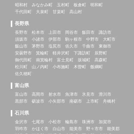
昭和村
みなかみ町
玉村町
板倉町
明和町
千代田町
大泉町
甘楽町
高山村
長野県
長野市
松本市
上田市
岡谷市
飯田市
諏訪市
須坂市
小諸市
伊那市
駒ヶ根市
中野市
大町市
飯山市
茅野市
塩尻市
佐久市
千曲市
東御市
安曇野市
箕輪町
軽井沢町
下諏訪町
辰野町
御代田町
南箕輪村
富士見町
坂城町
高森町
松川町
山ノ内町
小布施町
木曽町
飯綱町
佐久穂町
富山県
富山市
高岡市
射水市
魚津市
氷見市
滑川市
黒部市
砺波市
小矢部市
南砺市
上市町
舟橋村
石川県
金沢市
七尾市
小松市
輪島市
珠洲市
加賀市
羽咋市
かほく市
白山市
能美市
野々市市
能美郡