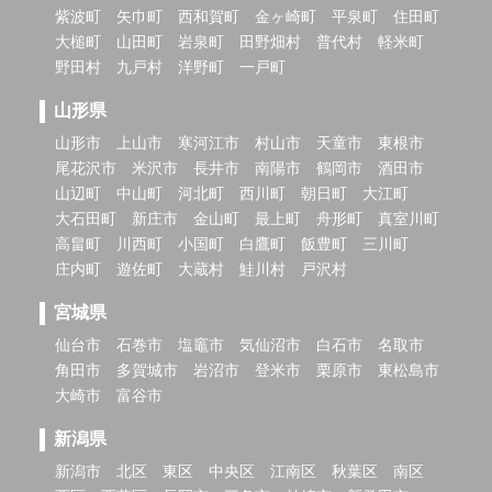
紫波町
矢巾町
西和賀町
金ヶ崎町
平泉町
住田町
大槌町
山田町
岩泉町
田野畑村
普代村
軽米町
野田村
九戸村
洋野町
一戸町
山形県
山形市
上山市
寒河江市
村山市
天童市
東根市
尾花沢市
米沢市
長井市
南陽市
鶴岡市
酒田市
山辺町
中山町
河北町
西川町
朝日町
大江町
大石田町
新庄市
金山町
最上町
舟形町
真室川町
高畠町
川西町
小国町
白鷹町
飯豊町
三川町
庄内町
遊佐町
大蔵村
鮭川村
戸沢村
宮城県
仙台市
石巻市
塩竈市
気仙沼市
白石市
名取市
角田市
多賀城市
岩沼市
登米市
栗原市
東松島市
大崎市
富谷市
新潟県
新潟市
北区
東区
中央区
江南区
秋葉区
南区