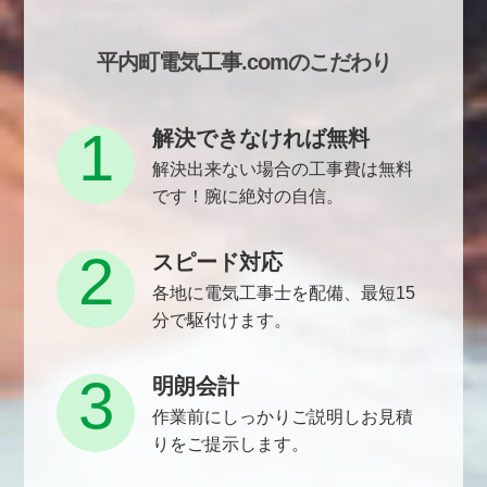
平内町電気工事.comのこだわり
1
解決できなければ無料
解決出来ない場合の工事費は無料
です！腕に絶対の自信。
2
スピード対応
各地に電気工事士を配備、最短15
分で駆付けます。
3
明朗会計
作業前にしっかりご説明しお見積
りをご提示します。