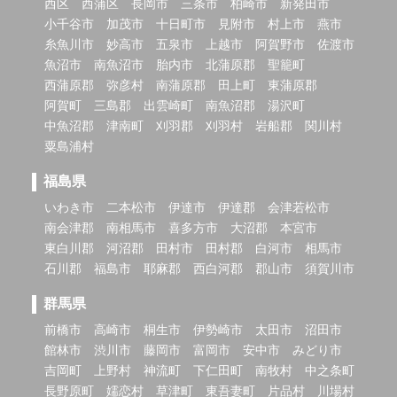
西区
西蒲区
長岡市
三条市
柏崎市
新発田市
小千谷市
加茂市
十日町市
見附市
村上市
燕市
糸魚川市
妙高市
五泉市
上越市
阿賀野市
佐渡市
魚沼市
南魚沼市
胎内市
北蒲原郡
聖籠町
西蒲原郡
弥彦村
南蒲原郡
田上町
東蒲原郡
阿賀町
三島郡
出雲崎町
南魚沼郡
湯沢町
中魚沼郡
津南町
刈羽郡
刈羽村
岩船郡
関川村
粟島浦村
福島県
いわき市
二本松市
伊達市
伊達郡
会津若松市
南会津郡
南相馬市
喜多方市
大沼郡
本宮市
東白川郡
河沼郡
田村市
田村郡
白河市
相馬市
石川郡
福島市
耶麻郡
西白河郡
郡山市
須賀川市
群馬県
前橋市
高崎市
桐生市
伊勢崎市
太田市
沼田市
館林市
渋川市
藤岡市
富岡市
安中市
みどり市
吉岡町
上野村
神流町
下仁田町
南牧村
中之条町
長野原町
嬬恋村
草津町
東吾妻町
片品村
川場村