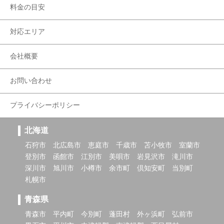
料金の目安
対応エリア
会社概要
お問い合わせ
プライバシーポリシー
北海道
石狩市
北広島市
恵庭市
千歳市
苫小牧市
室蘭市
登別市
函館市
江別市
美唄市
岩見沢市
滝川市
深川市
旭川市
小樽市
余市町
倶知安町
当別町
札幌市
青森県
青森市
平内町
今別町
蓬田村
外ヶ浜町
弘前市