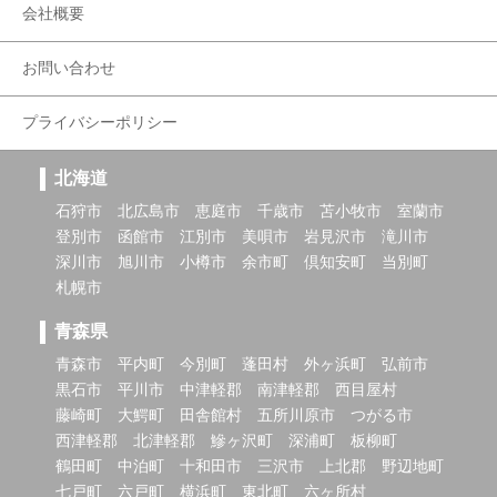
会社概要
お問い合わせ
プライバシーポリシー
北海道
石狩市
北広島市
恵庭市
千歳市
苫小牧市
室蘭市
登別市
函館市
江別市
美唄市
岩見沢市
滝川市
深川市
旭川市
小樽市
余市町
倶知安町
当別町
札幌市
青森県
青森市
平内町
今別町
蓬田村
外ヶ浜町
弘前市
黒石市
平川市
中津軽郡
南津軽郡
西目屋村
藤崎町
大鰐町
田舎館村
五所川原市
つがる市
西津軽郡
北津軽郡
鰺ヶ沢町
深浦町
板柳町
鶴田町
中泊町
十和田市
三沢市
上北郡
野辺地町
七戸町
六戸町
横浜町
東北町
六ヶ所村