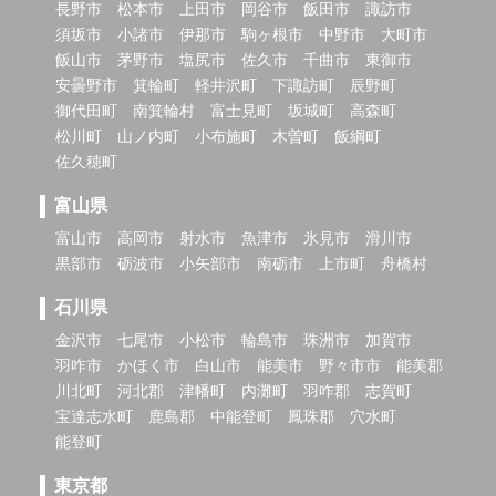
長野市
松本市
上田市
岡谷市
飯田市
諏訪市
須坂市
小諸市
伊那市
駒ヶ根市
中野市
大町市
飯山市
茅野市
塩尻市
佐久市
千曲市
東御市
安曇野市
箕輪町
軽井沢町
下諏訪町
辰野町
御代田町
南箕輪村
富士見町
坂城町
高森町
松川町
山ノ内町
小布施町
木曽町
飯綱町
佐久穂町
富山県
富山市
高岡市
射水市
魚津市
氷見市
滑川市
黒部市
砺波市
小矢部市
南砺市
上市町
舟橋村
石川県
金沢市
七尾市
小松市
輪島市
珠洲市
加賀市
羽咋市
かほく市
白山市
能美市
野々市市
能美郡
川北町
河北郡
津幡町
内灘町
羽咋郡
志賀町
宝達志水町
鹿島郡
中能登町
鳳珠郡
穴水町
能登町
東京都