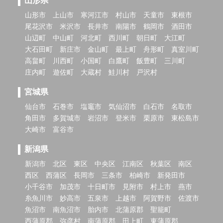
山形県
山形市
上山市
寒河江市
村山市
天童市
東根市
尾花沢市
米沢市
長井市
南陽市
鶴岡市
酒田市
山辺町
中山町
河北町
西川町
朝日町
大江町
大石田町
新庄市
金山町
最上町
舟形町
真室川町
高畠町
川西町
小国町
白鷹町
飯豊町
三川町
庄内町
遊佐町
大蔵村
鮭川村
戸沢村
宮城県
仙台市
石巻市
塩竈市
気仙沼市
白石市
名取市
角田市
多賀城市
岩沼市
登米市
栗原市
東松島市
大崎市
富谷市
新潟県
新潟市
北区
東区
中央区
江南区
秋葉区
南区
西区
西蒲区
長岡市
三条市
柏崎市
新発田市
小千谷市
加茂市
十日町市
見附市
村上市
燕市
糸魚川市
妙高市
五泉市
上越市
阿賀野市
佐渡市
魚沼市
南魚沼市
胎内市
北蒲原郡
聖籠町
西蒲原郡
弥彦村
南蒲原郡
田上町
東蒲原郡