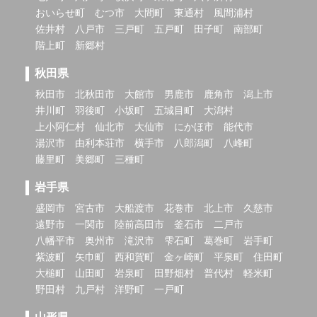
おいらせ町
むつ市
大間町
東通村
風間浦村
佐井村
八戸市
三戸町
五戸町
田子町
南部町
階上町
新郷村
秋田県
秋田市
北秋田市
大館市
男鹿市
鹿角市
潟上市
井川町
羽後町
小坂町
五城目町
大潟村
上小阿仁村
仙北市
大仙市
にかほ市
能代市
湯沢市
由利本荘市
横手市
八郎潟町
八峰町
藤里町
美郷町
三種町
岩手県
盛岡市
宮古市
大船渡市
花巻市
北上市
久慈市
遠野市
一関市
陸前高田市
釜石市
二戸市
八幡平市
奥州市
滝沢市
雫石町
葛巻町
岩手町
紫波町
矢巾町
西和賀町
金ヶ崎町
平泉町
住田町
大槌町
山田町
岩泉町
田野畑村
普代村
軽米町
野田村
九戸村
洋野町
一戸町