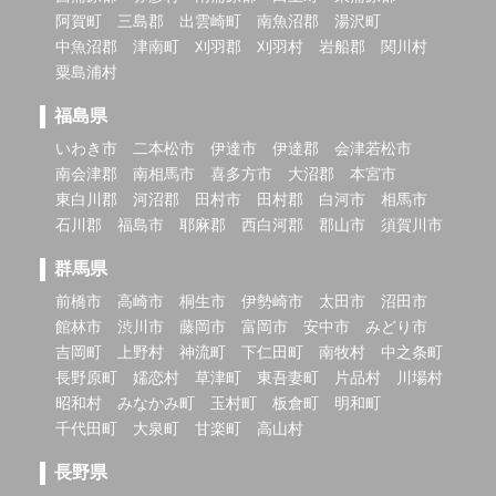
阿賀町
三島郡
出雲崎町
南魚沼郡
湯沢町
中魚沼郡
津南町
刈羽郡
刈羽村
岩船郡
関川村
粟島浦村
福島県
いわき市
二本松市
伊達市
伊達郡
会津若松市
南会津郡
南相馬市
喜多方市
大沼郡
本宮市
東白川郡
河沼郡
田村市
田村郡
白河市
相馬市
石川郡
福島市
耶麻郡
西白河郡
郡山市
須賀川市
群馬県
前橋市
高崎市
桐生市
伊勢崎市
太田市
沼田市
館林市
渋川市
藤岡市
富岡市
安中市
みどり市
吉岡町
上野村
神流町
下仁田町
南牧村
中之条町
長野原町
嬬恋村
草津町
東吾妻町
片品村
川場村
昭和村
みなかみ町
玉村町
板倉町
明和町
千代田町
大泉町
甘楽町
高山村
長野県